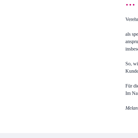
…
Verehr
als sp
anspru
insbes
So, wi
Kunden
Für di
Im Na
Melan